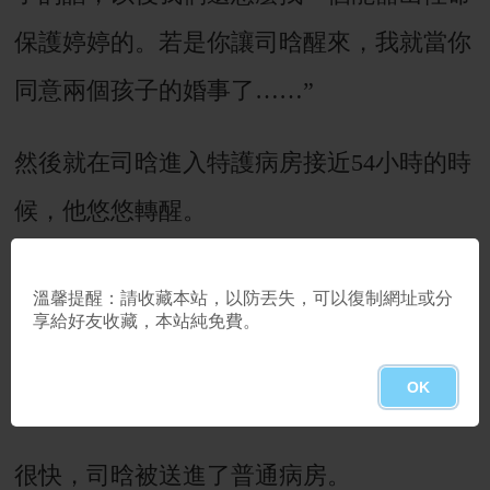
保護婷婷的。若是你讓司晗醒來，我就當你
同意兩個孩子的婚事了……”
然後就在司晗進入特護病房接近54小時的時
候，他悠悠轉醒。
所有人激動極了。
溫馨提醒：請收藏本站，以防丟失，可以復制網址或分
享給好友收藏，本站純免費。
醫生給司晗做完了檢查，確定司晗只要修養
OK
好身上的多處骨折，就沒什麼事情了。
很快，司晗被送進了普通病房。