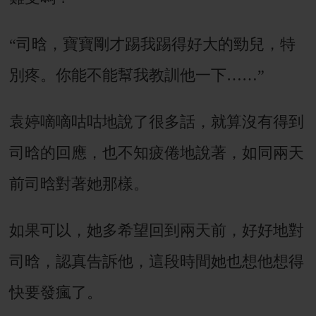
“司晗，寶寶剛才踢我踢得好大的勁兒，特
別疼。你能不能幫我教訓他一下……”
袁婷嘀嘀咕咕地說了很多話，就算沒有得到
司晗的回應，也不知疲倦地說著，如同兩天
前司晗對著她那樣。
如果可以，她多希望回到兩天前，好好地對
司晗，認真告訴他，這段時間她也想他想得
快要發瘋了。