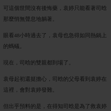
可這個世間沒有後悔藥，袁婷只能看著司晗
那麼悄無聲息地躺著。
眼看48小時過去了，袁母也急得如同熱鍋上
的螞蟻。
現在，司晗的雙親都到場了。
袁母起初還挺擔心，司晗的父母看到袁婷在
這裡，會對袁婷發難。
但出乎預料的是，在得知司晗是為了救袁婷