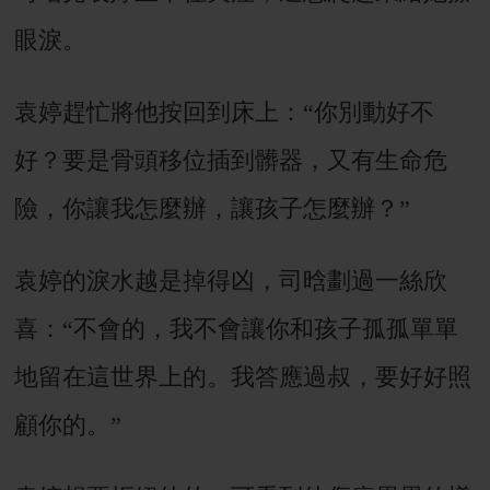
眼淚。
袁婷趕忙將他按回到床上：“你別動好不
好？要是骨頭移位插到髒器，又有生命危
險，你讓我怎麼辦，讓孩子怎麼辦？”
袁婷的淚水越是掉得凶，司晗劃過一絲欣
喜：“不會的，我不會讓你和孩子孤孤單單
地留在這世界上的。我答應過叔，要好好照
顧你的。”