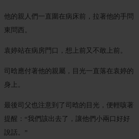
他的親人們一直圍在病床前，拉著他的手問
東問西。
袁婷站在病房門口，想上前又不敢上前。
司晗應付著他的親屬，目光一直落在袁婷的
身上。
最後司父也注意到了司晗的目光，便輕咳著
提醒：“我們該出去了，讓他們小兩口好好
說話。”