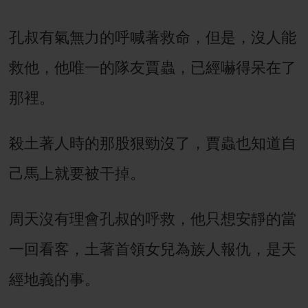
孔叔有氣無力的呼喊著救命，但是，沒人能
救他，他唯一的隊友賈蟲，已經嚇得呆在了
那裡。
殺土著人時的那股狠勁沒了，賈蟲也知道自
己馬上就要被干掉。
周天沒有理會孔叔的呼救，他只想安靜的當
一回看客，土著首領女兒為族人報仇，是天
經地義的事。