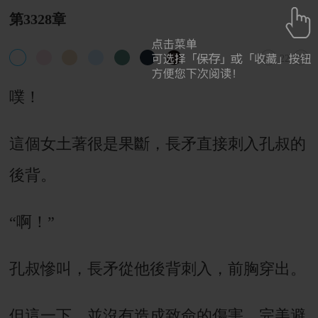
第3328章
22
噗！
這個女土著很是果斷，長矛直接刺入孔叔的
後背。
“啊！”
孔叔慘叫，長矛從他後背刺入，前胸穿出。
但這一下，並沒有造成致命的傷害，完美避