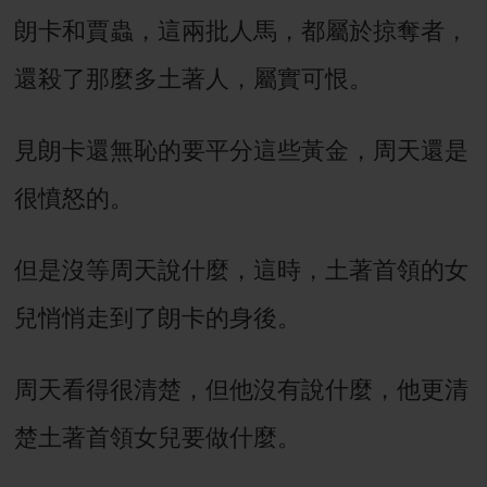
朗卡和賈蟲，這兩批人馬，都屬於掠奪者，
還殺了那麼多土著人，屬實可恨。
見朗卡還無恥的要平分這些黃金，周天還是
很憤怒的。
但是沒等周天說什麼，這時，土著首領的女
兒悄悄走到了朗卡的身後。
周天看得很清楚，但他沒有說什麼，他更清
楚土著首領女兒要做什麼。