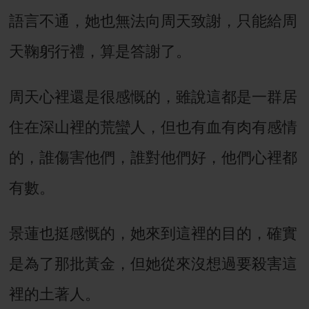
語言不通，她也無法向周天致謝，只能給周
天鞠躬行禮，算是答謝了。
周天心裡還是很感慨的，雖說這都是一群居
住在深山裡的荒蠻人，但也有血有肉有感情
的，誰傷害他們，誰對他們好，他們心裡都
有數。
景蓮也挺感慨的，她來到這裡的目的，確實
是為了那批黃金，但她從來沒想過要殺害這
裡的土著人。