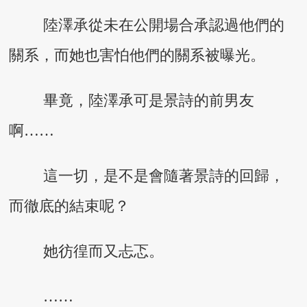
陸澤承從未在公開場合承認過他們的
關系，而她也害怕他們的關系被曝光。
畢竟，陸澤承可是景詩的前男友
啊……
這一切，是不是會隨著景詩的回歸，
而徹底的結束呢？
她彷徨而又忐忑。
……