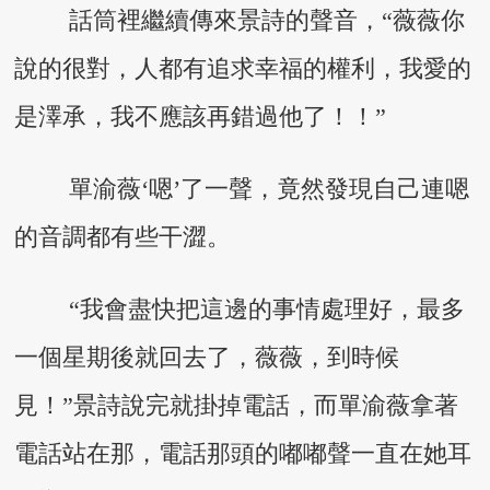
話筒裡繼續傳來景詩的聲音，“薇薇你
說的很對，人都有追求幸福的權利，我愛的
是澤承，我不應該再錯過他了！！”
單渝薇‘嗯’了一聲，竟然發現自己連嗯
的音調都有些干澀。
“我會盡快把這邊的事情處理好，最多
一個星期後就回去了，薇薇，到時候
見！”景詩說完就掛掉電話，而單渝薇拿著
電話站在那，電話那頭的嘟嘟聲一直在她耳