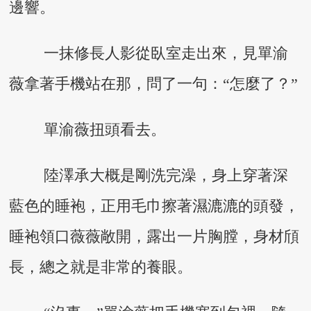
邊響。
一抹修長人影從臥室走出來，見單渝
薇拿著手機站在那，問了一句：“怎麼了？”
單渝薇扭頭看去。
陸澤承大概是剛洗完澡，身上穿著深
藍色的睡袍，正用毛巾擦著濕漉漉的頭發，
睡袍領口薇薇敞開，露出一片胸膛，身材頎
長，總之就是非常的養眼。