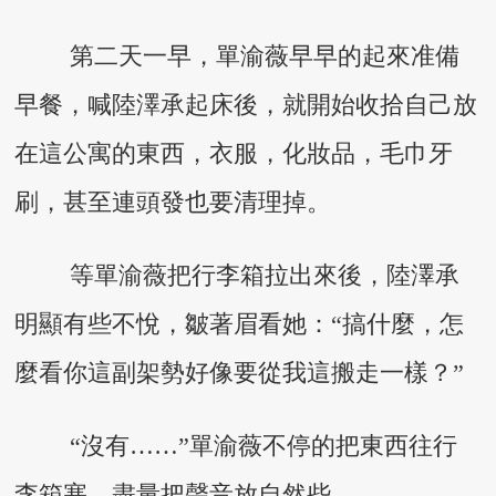
第二天一早，單渝薇早早的起來准備
早餐，喊陸澤承起床後，就開始收拾自己放
在這公寓的東西，衣服，化妝品，毛巾牙
刷，甚至連頭發也要清理掉。
等單渝薇把行李箱拉出來後，陸澤承
明顯有些不悅，皺著眉看她：“搞什麼，怎
麼看你這副架勢好像要從我這搬走一樣？”
“沒有……”單渝薇不停的把東西往行
李箱塞，盡量把聲音放自然些。