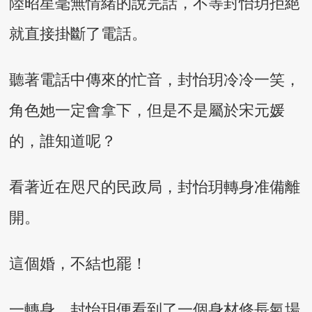
陸昭星毫無情緒的說完話，不等封怡玥拒絕
就直接掛斷了電話。
聽著電話中傳來的忙音，封怡玥冷冷一笑，
角色她一定會拿下，但是不是屬於宋元媛
的，誰知道呢？
看著近在咫尺的民政局，封怡玥轉身准備離
開。
這個婚，不結也罷！
一轉身，封怡玥便看到了一個身材修長氣場