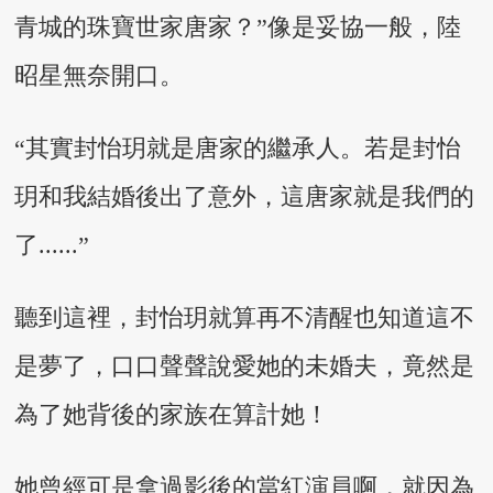
青城的珠寶世家唐家？”像是妥協一般，陸
昭星無奈開口。
“其實封怡玥就是唐家的繼承人。若是封怡
玥和我結婚後出了意外，這唐家就是我們的
了......”
聽到這裡，封怡玥就算再不清醒也知道這不
是夢了，口口聲聲說愛她的未婚夫，竟然是
為了她背後的家族在算計她！
她曾經可是拿過影後的當紅演員啊，就因為