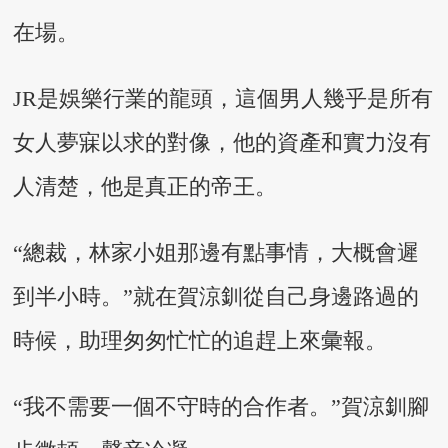
在場。
JR是娛樂行業的龍頭，這個男人幾乎是所有
女人夢寐以求的對像，他的資產和實力沒有
人清楚，他是真正的帝王。
“總裁，林家小姐那邊有點事情，大概會遲
到半小時。”就在賀涼釧從自己身邊路過的
時候，助理匆匆忙忙的追趕上來彙報。
“我不需要一個不守時的合作者。”賀涼釧腳