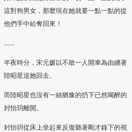
這對狗男女，那麼現在她就要一點一點的從
他們手中給奪回來！
......
半夜時分，宋元媛以不敢一人開車為由纏著
陸昭星送她回去。
而陸昭星也沒有一絲猶豫的扔下已然喝醉的
封怡玥離開。
封怡玥從床上坐起來反復聽著剛才錄下的視