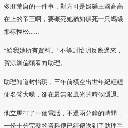
多麼荒唐的一件事，對方可是娛樂王國高高
在上的帝王啊，要碾死她猶如碾死一只螞蟻
那樣輕松......
“給我她所有資料。”不等封怡玥反應過來，
賀涼釧偏頭看向助理。
助理知道封怡玥，三年前橫空出世年紀輕輕
便名聲大噪，卻在最無限風光的時候隱退。
他立馬打了一個電話，不過兩分鐘的時間，
一份十分完整的資料便已經傳送到了助理手