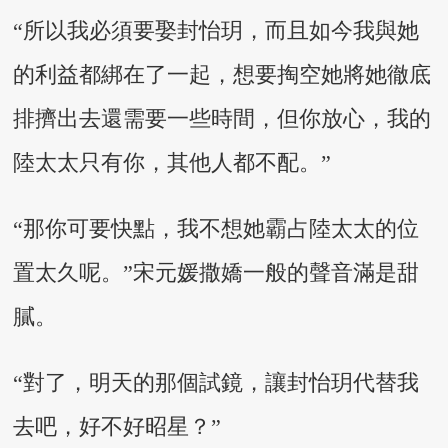
“所以我必須要娶封怡玥，而且如今我與她
的利益都綁在了一起，想要掏空她將她徹底
排擠出去還需要一些時間，但你放心，我的
陸太太只有你，其他人都不配。”
“那你可要快點，我不想她霸占陸太太的位
置太久呢。”宋元媛撒嬌一般的聲音滿是甜
膩。
“對了，明天的那個試鏡，讓封怡玥代替我
去吧，好不好昭星？”