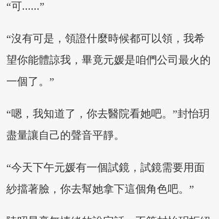
“可......”
“沒有可是，領證什麼時候都可以領，我希
望你能體諒我，畢竟元媛是咱們公司最火的
一個了。”
“嗯，我知道了，你去醫院看她吧。”封怡玥
盡量讓自己的聲音平靜。
“今天下午元媛有一個試鏡，試鏡需要用面
紗擋著臉，你去幫她拿下這個角色吧。”