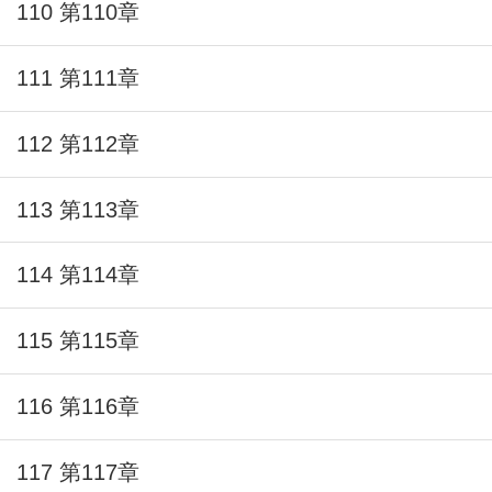
110 第110章
111 第111章
112 第112章
113 第113章
114 第114章
115 第115章
116 第116章
117 第117章