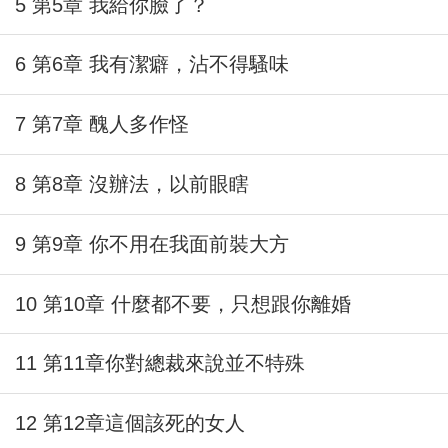
5 第5章 我給你臉了？
6 第6章 我有潔癖，沾不得騷味
7 第7章 醜人多作怪
8 第8章 沒辦法，以前眼瞎
9 第9章 你不用在我面前裝大方
10 第10章 什麼都不要，只想跟你離婚
11 第11章你對總裁來說並不特殊
12 第12章這個該死的女人