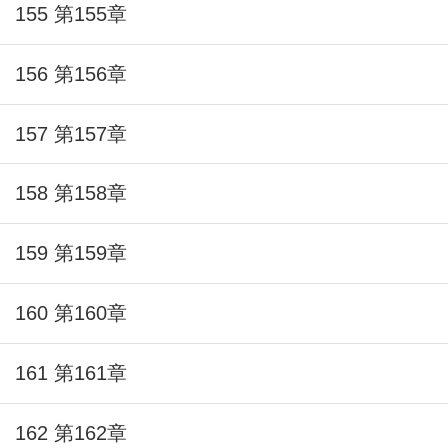
155 第155章
156 第156章
157 第157章
158 第158章
159 第159章
160 第160章
161 第161章
162 第162章