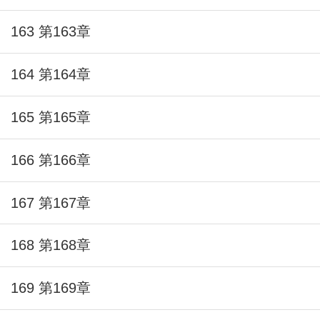
163 第163章
164 第164章
165 第165章
166 第166章
167 第167章
168 第168章
169 第169章