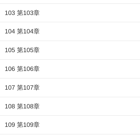
103 第103章
104 第104章
105 第105章
106 第106章
107 第107章
108 第108章
109 第109章