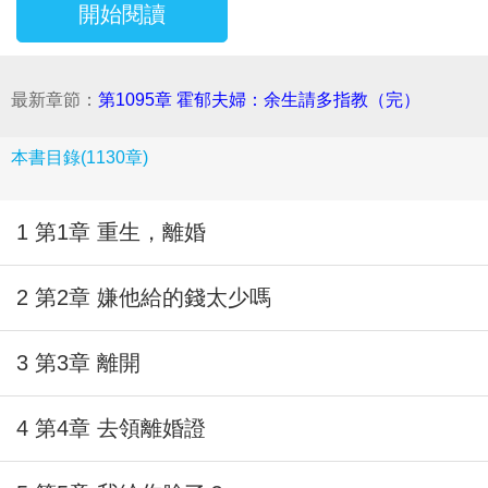
開始閱讀
不能自理的前妻錘爆了白蓮花的狗頭。“我家前妻沒
什麼能力,她隻能依靠我。”然後他親眼看到沒什麼能
力的前妻讓死對頭們天涼王破了。人人都以為溫言
最新章節：
第1095章 霍郁夫婦：余生請多指教（完）
愛慘了時慕白,直到他們親眼看到時大佬跪在前妻麵
本書目錄(1130章)
前求複婚。
1 第1章 重生，離婚
2 第2章 嫌他給的錢太少嗎
3 第3章 離開
4 第4章 去領離婚證