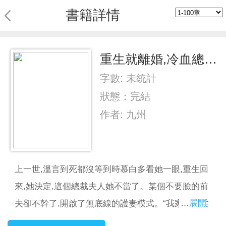
書籍詳情
重生就離婚,冷血總裁請放手
字數: 未統計
狀態：完結
作者: 九州
上一世,溫言到死都沒等到時慕白多看她一眼,重生回
來,她決定,這個總裁夫人她不當了。某個不要臉的前
…
展開
夫卻不幹了,開啟了無底線的護妻模式。“我家前妻柔
弱不能自理,你們不準欺負她。”然後他親眼看到柔弱