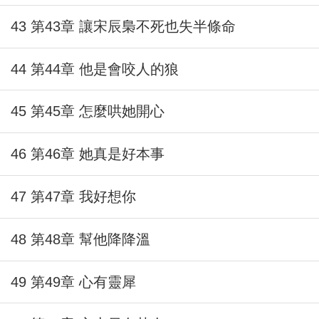
43 第43章 讓宋辰梟不死也失半條命
44 第44章 他是會咬人的狼
45 第45章 怎麼哄她開心
46 第46章 她真是好本事
47 第47章 我好想你
48 第48章 幫他降降溫
49 第49章 心有靈犀