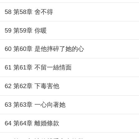
58 第58章 舍不得
59 第59章 你暖
60 第60章 是他摔碎了她的心
61 第61章 不留一絲情面
62 第62章 下毒害他
63 第63章 一心向著她
64 第64章 離婚條款