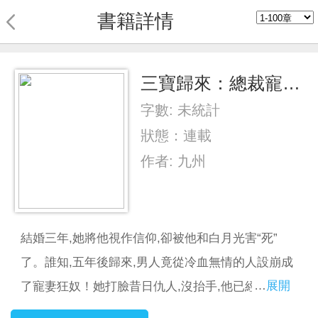
書籍詳情
三寶歸來：總裁寵溺夫人無限制
字數: 未統計
狀態：連載
作者: 九州
結婚三年,她將他視作信仰,卻被他和白月光害“死”
了。誰知,五年後歸來,男人竟從冷血無情的人設崩成
…
展開
了寵妻狂奴！她打臉昔日仇人,沒抬手,他已經用了
刀！她裝窮榨幹他,他直接連人帶貨烙上她名字！她