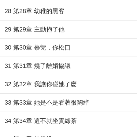
28 第28章 幼稚的黑客
29 第29章 主動抱了他
30 第30章 慕莞，你松口
31 第31章 燒了離婚協議
32 第32章 我讓你碰她了麼
33 第33章 她是不是看著很闊綽
34 第34章 這不就坐實綠茶