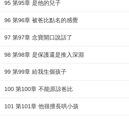
95 第95章 是他的兒子
96 第96章 被爸比點名的感覺
97 第97章 念寶開口說話了
98 第98章 是保護還是推入深淵
99 第99章 給我生個孩子
100 第100章 不能原諒爸比
101 第101章 他很擅長哄小孩
102 第102章 有點熱