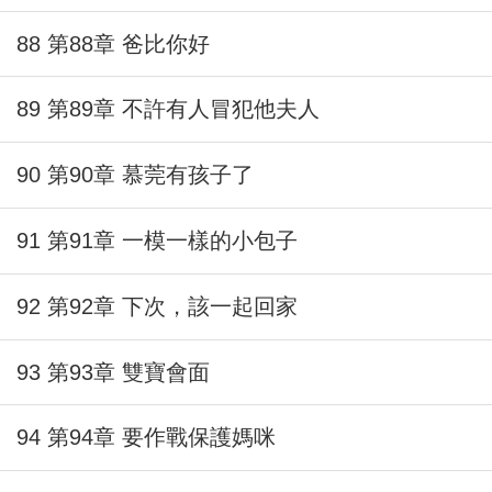
88 第88章 爸比你好
89 第89章 不許有人冒犯他夫人
90 第90章 慕莞有孩子了
91 第91章 一模一樣的小包子
92 第92章 下次，該一起回家
93 第93章 雙寶會面
94 第94章 要作戰保護媽咪