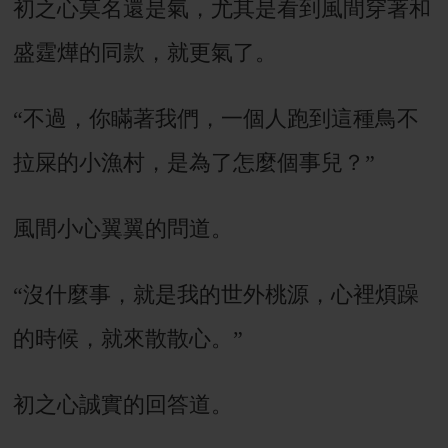
初之心莫名還是氣，尤其是看到風間穿著和
盛霆燁的同款，就更氣了。
“不過，你瞞著我們，一個人跑到這種鳥不
拉屎的小漁村，是為了怎麼個事兒？”
風間小心翼翼的問道。
“沒什麼事，就是我的世外桃源，心裡煩躁
的時候，就來散散心。”
初之心誠實的回答道。