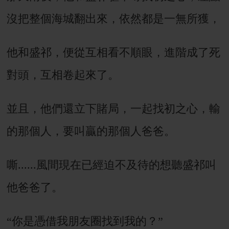
沒把整個海城翻出來，依然都是一無所獲，
他和盛祁，便從互相看不順眼，進階成了死
對頭，互相卷起來了。
並且，他們還立下賭局，一起找初之心，輸
的那個人，要叫贏的那個人爸爸。
嘶......風間現在已經迫不及待的想聽盛祁叫
他爸爸了。
“你是憑借我朋友圈找到我的？”