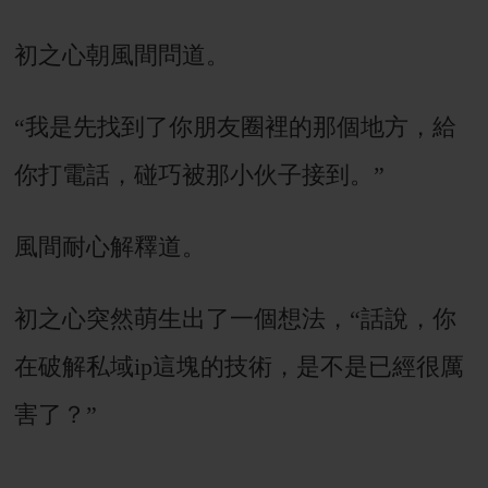
初之心朝風間問道。
“我是先找到了你朋友圈裡的那個地方，給
你打電話，碰巧被那小伙子接到。”
風間耐心解釋道。
初之心突然萌生出了一個想法，“話說，你
在破解私域ip這塊的技術，是不是已經很厲
害了？”