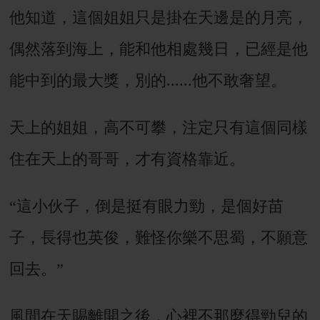
他知道，這個姐姐只是掛在天邊是的月亮，
偶然落到海上，能和他相處幾日，已經是他
能中到的最大獎，別的......他不敢奢望。
天上的姐姐，高不可攀，注定只有這個同樣
住在天上的哥哥，才有資格靠近。
“這小伙子，倒是挺有眼力勁，是個好苗
子，長得也英俊，難怪你樂不思蜀，不願意
回去。”
風間在天賜離開之後，心裡不那麼得勁兒的