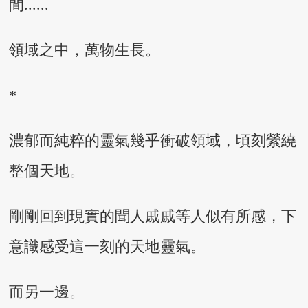
間......
領域之中，萬物生長。
*
濃郁而純粹的靈氣幾乎衝破領域，頃刻縈繞
整個天地。
剛剛回到現實的聞人戚戚等人似有所感，下
意識感受這一刻的天地靈氣。
而另一邊。