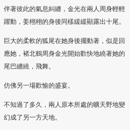
伴著彼此的氣息糾纏，金光在兩人周身輕輕
躍動，姜栩栩的身後同樣緩緩顯露出十尾。
巨大的柔軟的狐尾在她身後擺動著，似是回
應她，褚北鶴周身金光開始歡快地繞著她的
尾巴纏繞，飛舞。
仿佛另一場歡愉的盛宴。
不知過了多久，兩人原本所處的曠天野地變
幻成了另一方天地。