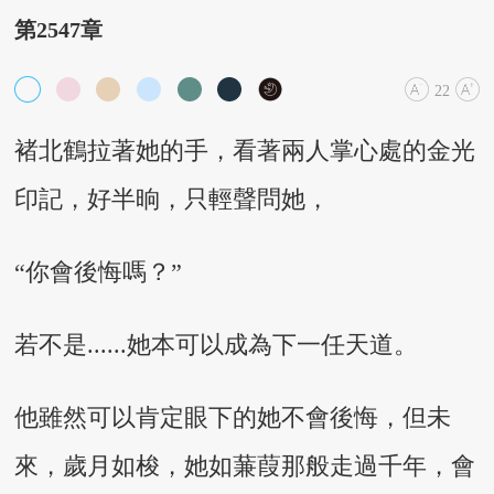
第2547章
22
褚北鶴拉著她的手，看著兩人掌心處的金光
印記，好半晌，只輕聲問她，
“你會後悔嗎？”
若不是......她本可以成為下一任天道。
他雖然可以肯定眼下的她不會後悔，但未
來，歲月如梭，她如蒹葭那般走過千年，會