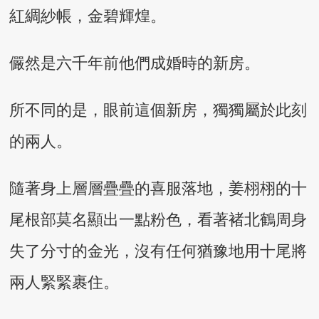
紅綢紗帳，金碧輝煌。
儼然是六千年前他們成婚時的新房。
所不同的是，眼前這個新房，獨獨屬於此刻
的兩人。
隨著身上層層疊疊的喜服落地，姜栩栩的十
尾根部莫名顯出一點粉色，看著褚北鶴周身
失了分寸的金光，沒有任何猶豫地用十尾將
兩人緊緊裹住。