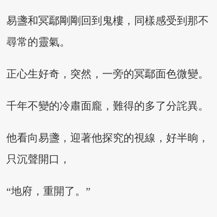
易盞和冥鄢剛剛回到鬼樓，同樣感受到那不
尋常的靈氣。
正心生好奇，突然，一旁的冥鄢面色微變。
千年不變的冷肅面龐，難得的多了分詫異。
他看向易盞，迎著他探究的視線，好半晌，
只沉聲開口，
“地府，重開了。”