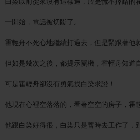
白染以前從來沒有這樣過，於是慌不擇路的
一開始，電話被切斷了。
霍輕舟不死心地繼續打過去，但是緊跟著他就
但如是幾次之後，都提示關機，霍輕舟知道
可是霍輕舟卻沒有勇氣找白染求證！
他現在心裡空落落的，看著空空的房子，霍
他跟白染好得很，白染只是暫時去工作了，