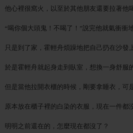
他心裡很窩火，以至於其他朋友還要拉著他
“喝你個大頭鬼！不喝了！”說完他就氣衝衝
只是到了家，霍輕舟煩躁地把自己扔在沙發
於是霍輕舟就起身走到臥室，想換一身舒服
但是當他拉開衣櫃的時候，剛要拿睡衣，可
原本放在櫃子裡的白染的衣服，現在一件都
明明之前還在的，怎麼現在都沒了？